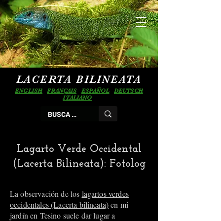
LACERTA BILINEATA
ENGLISH
FRANÇAIS
ESPAÑOL
DEUTSCH
ITALIANO
Lagarto Verde Occidental
(Lacerta Bilineata): Fotolog
La observación de los
lagartos verdes
occidentales (Lacerta bilineata)
en mi
jardín en Tesino suele dar lugar a