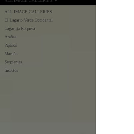
ALL IMAGE GALLERIES
ALL IMAGE GALLERIES
El Lagarto Verde Occidental
Lagartija Roquera
Arañas
Pájaros
Macaón
Serpientes
Insectos