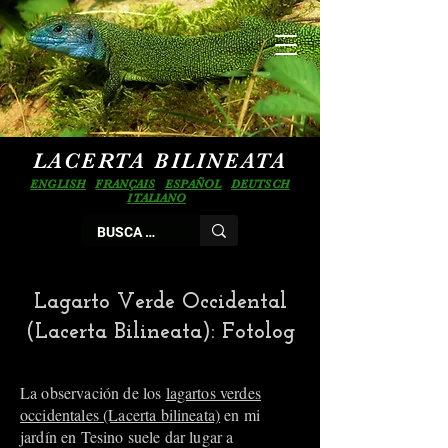
LACERTA BILINEATA
ENGLISH
FRANÇAIS
ESPAÑOL
DEUTSCH
ITALIANO
Lagarto Verde Occidental
(Lacerta Bilineata): Fotolog
La observación de los
lagartos verdes
occidentales (Lacerta bilineata)
en mi
jardín en Tesino suele dar lugar a