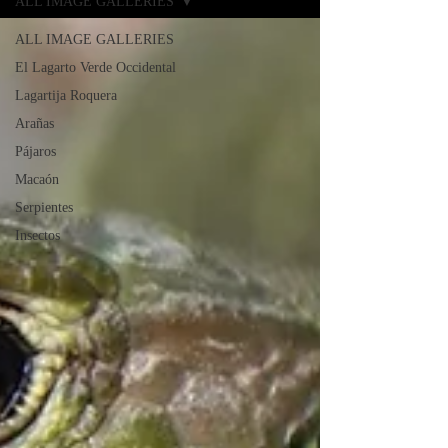
ALL IMAGE GALLERIES
ALL IMAGE GALLERIES
El Lagarto Verde Occidental
Lagartija Roquera
Arañas
Pájaros
Macaón
Serpientes
Insectos