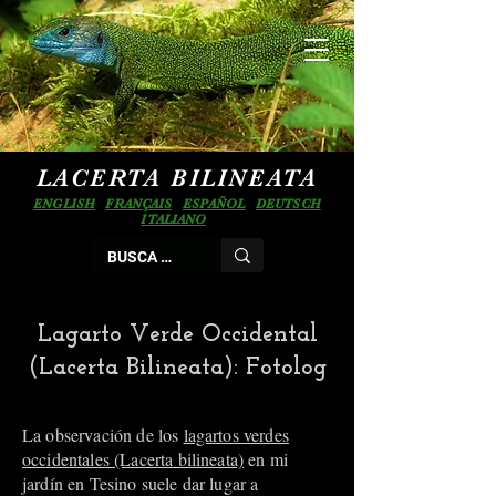
LACERTA BILINEATA
ENGLISH
FRANÇAIS
ESPAÑOL
DEUTSCH
ITALIANO
Lagarto Verde Occidental
(Lacerta Bilineata): Fotolog
La observación de los
lagartos verdes
occidentales (Lacerta bilineata)
en mi
jardín en Tesino suele dar lugar a