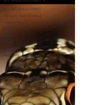
ALL IMAGE GALLERIES
ALL IMAGE GALLERIES
El Lagarto Verde Occidental
Lagartija Roquera
Arañas
Pájaros
Macaón
Serpientes
Insectos