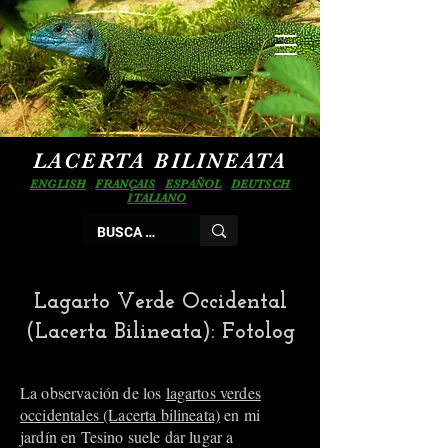
LACERTA BILINEATA
ENGLISH
FRANÇAIS
ESPAÑOL
DEUTSCH
ITALIANO
Lagarto Verde Occidental
(Lacerta Bilineata): Fotolog
La observación de los
lagartos verdes
occidentales (Lacerta bilineata)
en mi
jardín en Tesino suele dar lugar a