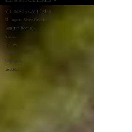
ALL IMAGE GALLERIES
ALL IMAGE GALLERIES
El Lagarto Verde Occidental
Lagartija Roquera
Arañas
Pájaros
Macaón
Serpientes
Insectos