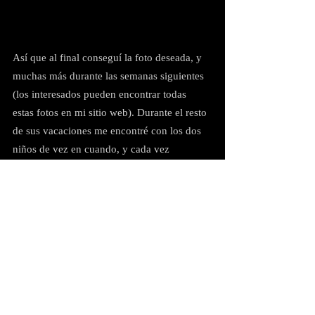
Así que al final conseguí la foto deseada, y 
muchas más durante las semanas siguientes 
(los interesados pueden encontrar todas 
estas fotos en mi sitio web). Durante el resto 
de sus vacaciones me encontré con los dos 
niños de vez en cuando, y cada vez 
hablaban con entusiasmo del fantástico 
reptil de cabeza azul que habían visto 
conmigo ese día.
Supongo que sólo el tiempo lo dirá, pero 
espero que este encuentro haya despertado 
su interés por la naturaleza (tengo la 
sensación de que la próxima vez que vayan 
de vacaciones a nuestra pequeña ciudad, los 