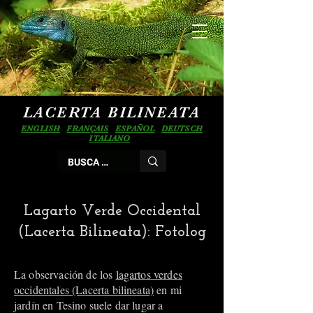
LACERTA BILINEATA
ENGLISH
FRANÇAIS
ESPAÑOL
DEUTSCH
ITALIANO
Lagarto Verde Occidental
(Lacerta Bilineata): Fotolog
La observación de los
lagartos verdes
occidentales (Lacerta bilineata)
en mi
jardín en Tesino suele dar lugar a