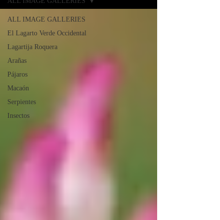
ALL IMAGE GALLERIES
ALL IMAGE GALLERIES
El Lagarto Verde Occidental
Lagartija Roquera
Arañas
Pájaros
Macaón
Serpientes
Insectos